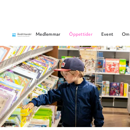
Medlemmar
Öppettider
Event
Om 
Start
/
Våra öppettider
Våra öpp
Se medlemmar