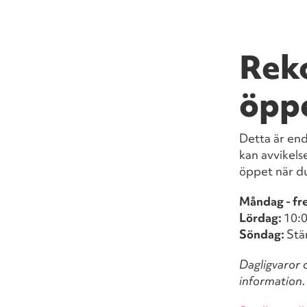
Rek
öpp
Detta är en
kan avvikels
öppet när d
Måndag - fr
Lördag:
10:0
Söndag:
Stä
Dagligvaror o
information.