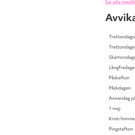
Se alla med
Avvik
Trettondags
Trettondag
Skärtorsdag
Långfredag
Påskafton
Påskdagen
Annandag p
1 maj:
Kristi himme
Pingstafton